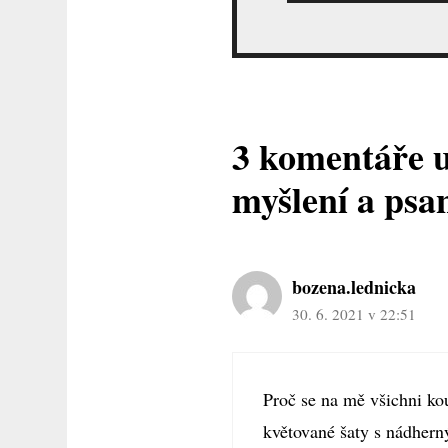
3 komentáře 
myšlení a psa
bozena.lednicka
30. 6. 2021 v 22:51
Proč se na mě všichni ko
květované šaty s nádher