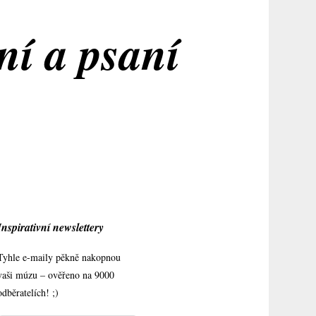
ní a psaní
Inspirativní newslettery
Tyhle e-maily pěkně nakopnou
vaši múzu – ověřeno na 9000
odběratelích! ;)