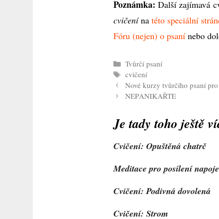
Poznámka:
Další zajímavá cv
cvičení
na
této speciální strá
Fóru (nejen) o psaní
nebo dol
Rubriky
Tvůrčí psaní
Štítky
cvičení
Nové kurzy tvůrčího psaní pr
NEPANIKAŘTE
Je tady toho ještě ví
Cvičení: Opuštěná chatrč
Meditace pro posílení napoj
Cvičení: Podivná dovolená
Cvičení: Strom