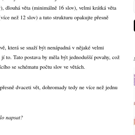
), dlouhá věta (minimálně 16 slov), velmi krátká věta
(více než 12 slov) a tuto strukturu opakujte přesně
vě, která se snaží být nenápadná v nějaké velmi
e jí to. Tato postava by měla být jednodušší povahy, což
ícího se schématu počtu slov ve větách.
 přesně dvaceti vět, dohromady tedy ne více než jednu
dlo napsat?