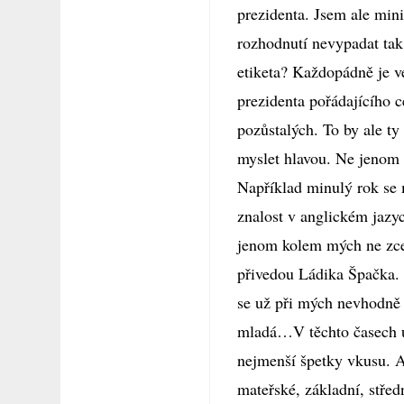
prezidenta. Jsem ale mini
rozhodnutí nevypadat tak 
etiketa? Každopádně je v
prezidenta pořádajícího 
pozůstalých. To by ale ty
myslet hlavou. Ne jenom 
Například minulý rok se 
znalost v anglickém jazyc
jenom kolem mých ne zcel
přivedou Ládika Špačka. J
se už při mých nevhodně 
mladá…V těchto časech u
nejmenší špetky vkusu. A
mateřské, základní, středn