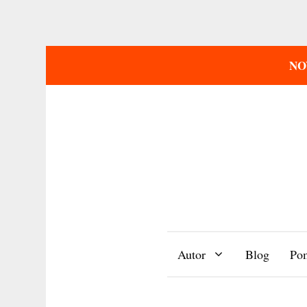
NOV
Přeskočit
na
obsah
Autor
Blog
Pom