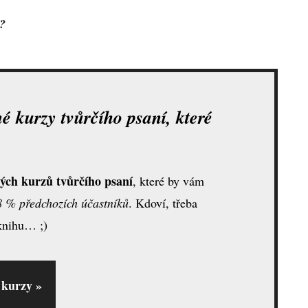
u?
 kurzy tvůrčího psaní, které
ých kurzů tvůrčího psaní
, které by vám
8 % předchozích účastníků
. Kdoví, třeba
 knihu… ;)
 kurzy »