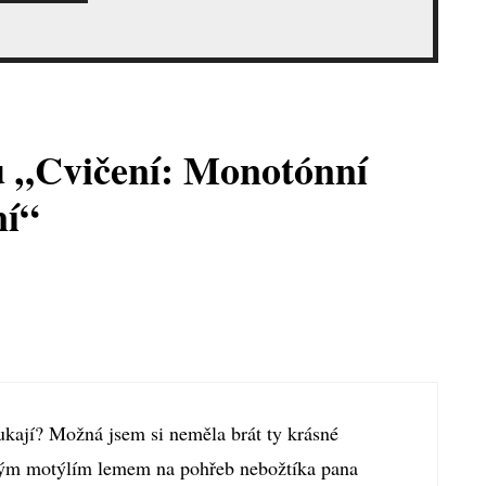
u „Cvičení: Monotónní
ní“
ukají? Možná jsem si neměla brát ty krásné
ným motýlím lemem na pohřeb nebožtíka pana