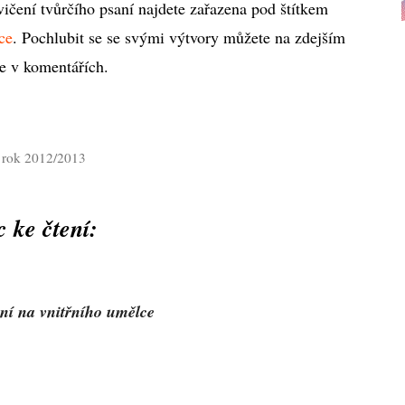
ičení tvůrčího psaní najdete zařazena pod štítkem
nce
. Pochlubit se se svými výtvory můžete na zdejším
e v komentářích.
o rok 2012/2013
c ke čtení:
ení na vnitřního umělce