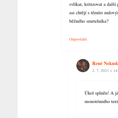
svlíkat, kritizovat a dalš
asi chtějí s těmito nulo
běžného smrtelníka?
Odpovědět
René Nekud
2. 7. 2021 v 14
Úkol splněn! A j
monotónního tex