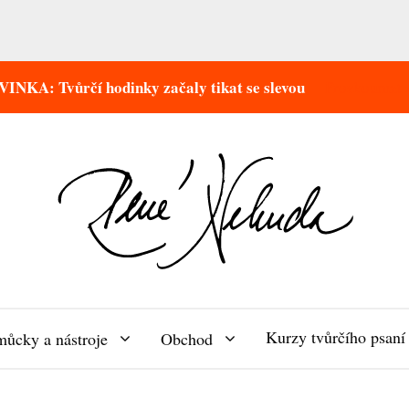
INKA: Tvůrčí hodinky začaly tikat se slevou
Prozkoumat 
Kurzy tvůrčího psan
ůcky a nástroje
Obchod