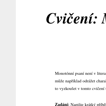
Cvičení: 
Monotónní psaní není v litera
může například odrážet chara
to vyzkoušet v tomto cvičení
Zadání:
Napište krátký příběh