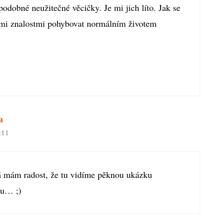
í podobné neužitečné věcičky. Je mi jich líto. Jak se
vými znalostmi pohybovat normálním životem
a
:11
á mám radost, že tu vidíme pěknou ukázku
tu… ;)