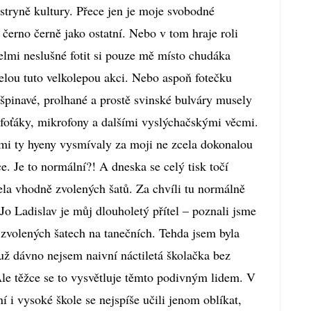
stryně kultury. Přece jen je moje svobodné
černo černě jako ostatní. Nebo v tom hraje roli
elmi neslušné fotit si pouze mě místo chudáka
celou tuto velkolepou akci. Nebo aspoň fotečku
 špinavé, prolhané a prostě svinské bulváry musely
foťáky, mikrofony a dalšími vyslýchačskými věcmi.
mi ty hyeny vysmívaly za moji ne zcela dokonalou
e. Je to normální?! A dneska se celý tisk točí
a vhodně zvolených šatů. Za chvíli tu normálně
o Ladislav je můj dlouholetý přítel – poznali jsme
zvolených šatech na tanečních. Tehda jsem byla
ž dávno nejsem naivní náctiletá školačka bez
le těžce se to vysvětluje těmto podivným lidem. V
í i vysoké škole se nejspíše učili jenom oblíkat,