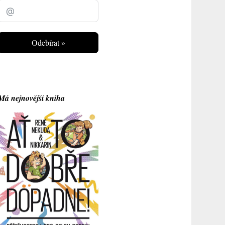
Odebírat »
Má nejnovější kniha