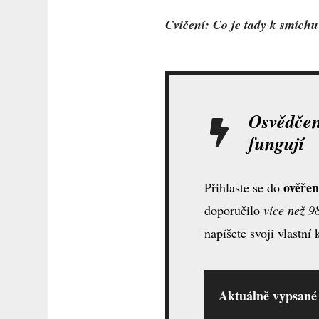
Cvičení: Co je tady k smích
Osvědčené
fungují
ověřen
Přihlaste se do
doporučilo
více než 9
napíšete svoji vlastní
Aktuálně vypsané