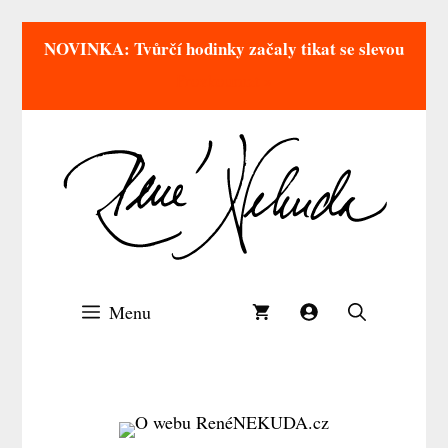
NOVINKA: Tvůrčí hodinky začaly tikat se slevou
Prozkoumat »
Přeskočit
na
obsah
Menu