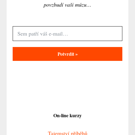
povzbudí vaši múzu…
Potvrdit »
On-line kurzy
Tajemství příběhů