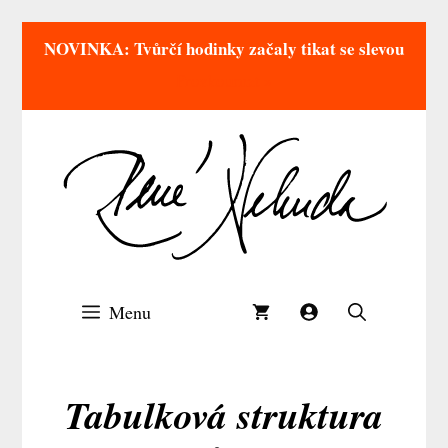
NOVINKA: Tvůrčí hodinky začaly tikat se slevou
Prozkoumat »
Přeskočit
na
obsah
Menu
Tabulková struktura