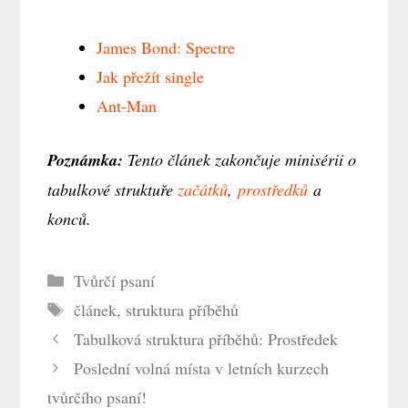
James Bond: Spectre
Jak přežít single
Ant-Man
Poznámka:
Tento článek zakončuje minisérii o
tabulkové struktuře
začátků
,
prostředků
a
konců.
Rubriky
Tvůrčí psaní
Štítky
článek
,
struktura příběhů
Tabulková struktura příběhů: Prostředek
Poslední volná místa v letních kurzech
tvůrčího psaní!